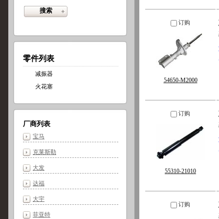
订购
零件列表
减振器
54650-M2000
火花塞
订购
厂商列表
宝马
克莱斯勒
大发
55310-21010
达福
大宇
订购
菲亚特